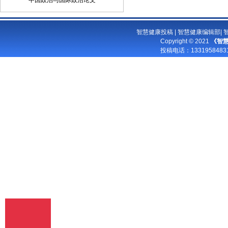
中国政治与国际政治论文
品是其本人或与他人合作创作之成果，或
对所投作品拥有合法的著作权，无第三人
对其作品提出可成立之权利主张。 2、 投
智慧健康投稿
|
智慧健康编辑部
|
稿人保证向我方所投之稿件，尚未在任何
Copyright © 2021
《智
媒体上发表。 3、 投稿人保证其作品不含
投稿电话：
13319584
有违反宪法、法律及损害社会公共利益之
内容。 4、 投稿人向我方所投之作品不得
同时向第三方投送，即不允许一稿多投。
若投稿人有违反该款约定的行为，则我方
有权不向投稿人支付报酬。但我方在收到
投稿人所投作品10日内未作出采用通知的
除外。 5、 投稿人授予我方享有作品专有
使用权的方式包括但不限于：通过网络向
公众传播、复制、摘编、表演、播放、展
览、发行、摄制电影、电视、录像制品、
录制录音制品、制作数字化制品、改编、
翻译、注释、编辑，以及出版、许可其他
媒体、网站及单位转载、摘编、播放、录
制、翻译、注释、编辑、改编、摄制。
6、 投稿人委托我方声明，未经我方许
可，任何网站、媒体、组织不得转载、摘
编其作品。