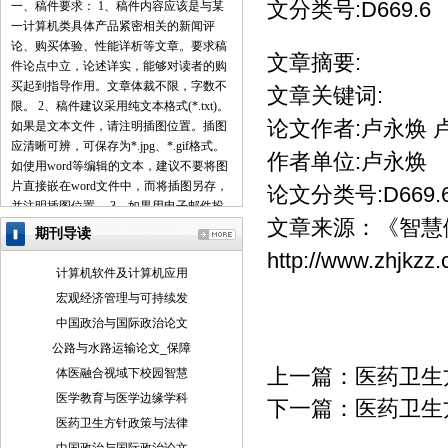
文分类号:D669.6
一、稿件要求： 1、稿件内容应该是与某
一计算机类具体产品紧密相关的新闻评
论、购买体验、性能详析等文章。要求稿
文章摘要:
件论点中立，论述详实，能够对读者的购
买起到指导作用。文章体裁不限，字数不
文章关键词:
限。 2、稿件建议采用纯文本格式(*.txt)。
论文作者:卢永焕 
如果是文本文件，请注明插图位置。插图
应清晰可辨，可保存为*.jpg、*.gif格式。
作者单位:卢永焕
如使用word等编辑的文本，建议不要将图
片直接嵌在word文件中，而将插图另存，
论文分类号:D669.
并注明插图位置。 3、如果用电子邮件投
文章来源：
《智慧
稿，最好压缩后发送。 4、请使用中文的
期刊导读
标点符号。例如句号为。而不是.。 5、来
http://www.zhjkzz
稿请注明作者署名(真实姓名、笔名)、详
计算机软件及计算机应用
细地址、邮编、联系电话、E-mail地址
宏观经济管理与可持续发
等，以便联系。 6、我们保留对稿件的增
中国政治与国际政治论文
删权。 7、我们对有一稿多投、剽窃或抄
袭行为者，将保留追究由此引起的法律、
公路与水路运输论文_保障
经济责任的权利。 二、投稿方式： 1、 请
上一篇：
医药卫生
体医融合视域下校园智慧
使用电子邮件方式投递稿件。 2、 编译的
医学教育与医学边缘学科
下一篇：
医药卫生
稿件，请注明出处并附带原文。 3、 请按
医药卫生方针政策与法律
稿件内容投递到相关编辑信箱 三、稿件著
作权： 1、 投稿人保证其向我方所投之作