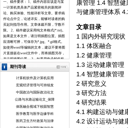
康管理 1.4 智慧健
一、稿件要求： 1、稿件内容应该是与某
一计算机类具体产品紧密相关的新闻评
与健康管理体系 4
论、购买体验、性能详析等文章。要求稿
件论点中立，论述详实，能够对读者的购
买起到指导作用。文章体裁不限，字数不
文章目录
限。 2、稿件建议采用纯文本格式(*.txt)。
1 国内外研究现状
如果是文本文件，请注明插图位置。插图
应清晰可辨，可保存为*.jpg、*.gif格式。
1.1 体医融合
如使用word等编辑的文本，建议不要将图
片直接嵌在word文件中，而将插图另存，
1.2 健康管理
并注明插图位置。 3、如果用电子邮件投
1.3 运动健康管理
稿，最好压缩后发送。 4、请使用中文的
期刊导读
标点符号。例如句号为。而不是.。 5、来
1.4 智慧健康管理
稿请注明作者署名(真实姓名、笔名)、详
计算机软件及计算机应用
细地址、邮编、联系电话、E-mail地址
2 研究意义
宏观经济管理与可持续发
等，以便联系。 6、我们保留对稿件的增
3 研究方法
中国政治与国际政治论文
删权。 7、我们对有一稿多投、剽窃或抄
袭行为者，将保留追究由此引起的法律、
公路与水路运输论文_保障
4 研究结果
经济责任的权利。 二、投稿方式： 1、 请
体医融合视域下校园智慧
使用电子邮件方式投递稿件。 2、 编译的
4.1 构建运动与
医学教育与医学边缘学科
稿件，请注明出处并附带原文。 3、 请按
4.2 设计运动与
医药卫生方针政策与法律
稿件内容投递到相关编辑信箱 三、稿件著
作权： 1、 投稿人保证其向我方所投之作