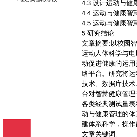
中国政治与国际政治论文
4.3 设计运动与
品是其本人或与他人合作创作之成果，或
4.4 运动与健康
对所投作品拥有合法的著作权，无第三人
对其作品提出可成立之权利主张。 2、 投
4.5 运动与健康
稿人保证向我方所投之稿件，尚未在任何
媒体上发表。 3、 投稿人保证其作品不含
5 研究结论
有违反宪法、法律及损害社会公共利益之
文章摘要:以校园
内容。 4、 投稿人向我方所投之作品不得
同时向第三方投送，即不允许一稿多投。
运动人体科学与电
若投稿人有违反该款约定的行为，则我方
有权不向投稿人支付报酬。但我方在收到
动促进健康的运用
投稿人所投作品10日内未作出采用通知的
络平台。研究将运
除外。 5、 投稿人授予我方享有作品专有
使用权的方式包括但不限于：通过网络向
技术、数据库技术
公众传播、复制、摘编、表演、播放、展
览、发行、摄制电影、电视、录像制品、
台对智慧健康管理
录制录音制品、制作数字化制品、改编、
各类经典测试量表
翻译、注释、编辑，以及出版、许可其他
媒体、网站及单位转载、摘编、播放、录
动与健康管理的体
制、翻译、注释、编辑、改编、摄制。
6、 投稿人委托我方声明，未经我方许
建体系科学，操作
可，任何网站、媒体、组织不得转载、摘
文章关键词:
编其作品。