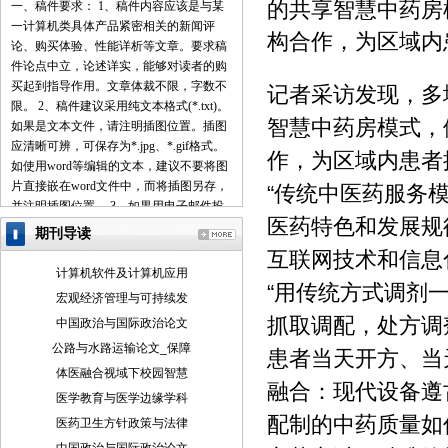
的共享智慧中药房
一、稿件要求： 1、稿件内容应该是与某
一计算机类具体产品紧密相关的新闻评
构合作，为区域内
论、购买体验、性能详析等文章。要求稿
件论点中立，论述详实，能够对读者的购
买起到指导作用。文章体裁不限，字数不
记者采访发现，多
限。 2、稿件建议采用纯文本格式(*.txt)。
智慧中药房模式，
如果是文本文件，请注明插图位置。插图
应清晰可辨，可保存为*.jpg、*.gif格式。
作，为区域内患者
如使用word等编辑的文本，建议不要将图
片直接嵌在word文件中，而将插图另存，
“传统中医药服务
并注明插图位置。 3、如果用电子邮件投
医药特色和发展规
稿，最好压缩后发送。 4、请使用中文的
期刊导读
标点符号。例如句号为。而不是.。 5、来
互联网技术和信息
稿请注明作者署名(真实姓名、笔名)、详
计算机软件及计算机应用
细地址、邮编、联系电话、E-mail地址
“用传统方式调剂
宏观经济管理与可持续发
等，以便联系。 6、我们保留对稿件的增
抓取调配，处方调
中国政治与国际政治论文
删权。 7、我们对有一稿多投、剽窃或抄
袭行为者，将保留追究由此引起的法律、
公路与水路运输论文_保障
患者当天开方、当天
经济责任的权利。 二、投稿方式： 1、 请
体医融合视域下校园智慧
使用电子邮件方式投递稿件。 2、 编译的
融合：现代设备遵
医学教育与医学边缘学科
稿件，请注明出处并附带原文。 3、 请按
配制的中药质量如
医药卫生方针政策与法律
稿件内容投递到相关编辑信箱 三、稿件著
作权： 1、 投稿人保证其向我方所投之作