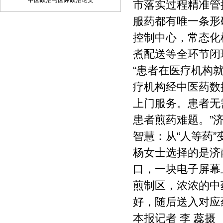
中国政治与国际政治论文
市落实过程精准管
品是其本人或与他人合作创作之成果，或
服药都有唯一条形
对所投作品拥有合法的著作权，无第三人
对其作品提出可成立之权利主张。 2、 投
控制中心，常态化
稿人保证向我方所投之稿件，尚未在任何
媒体上发表。 3、 投稿人保证其作品不含
煮配送等全环节闭
有违反宪法、法律及损害社会公共利益之
“患者在医疗机构
内容。 4、 投稿人向我方所投之作品不得
同时向第三方投送，即不允许一稿多投。
疗机构经中医药数
若投稿人有违反该款约定的行为，则我方
有权不向投稿人支付报酬。但我方在收到
上门服务。患者无
投稿人所投作品10日内未作出采用通知的
患者煎药难题。”
除外。 5、 投稿人授予我方享有作品专有
使用权的方式包括但不限于：通过网络向
智慧：从“人等药”
公众传播、复制、摘编、表演、播放、展
览、发行、摄制电影、电视、录像制品、
杨女士选择的是济
录制录音制品、制作数字化制品、改编、
口，一块电子屏幕
翻译、注释、编辑，以及出版、许可其他
媒体、网站及单位转载、摘编、播放、录
煎制区，浓浓的中
制、翻译、注释、编辑、改编、摄制。
6、 投稿人委托我方声明，未经我方许
好，随后送入对应
可，任何网站、媒体、组织不得转载、摘
本报记者 李 蕊摄
编其作品。