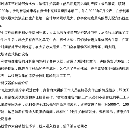
膜过滤工艺过滤部分水分，浓缩牛奶营养；然后用超高温瞬时灭菌；最后灌装、喷码、
2020年，伊利智慧健康谷在疫情中克服重重困难动工，并在2022年7月投产。在伊利
球规模最大的液态奶生产基地，全球单体规模最大、数字化程度最高的婴儿配方奶粉生
场。
整个过程由机器和奶牛协同完成，人工无法直接参与到挤奶环节中，从流程上消除了过
小牛出生后，就会拥有自己的单间牛舍。再长大些，它们就会进入集体宿舍生活。在室
分时间都处于休闲状态，在大多数太阳天，它们会在活动区域听音乐，晒太阳。
牧场转盘式挤奶设备
伊利智慧健康谷的分析室内陈列了各种仪器，占用了3层楼的空间，讲解员告诉36氪，
的检验指标，既包含了样品的营养成分，又包含了兽药残留、香兰素等化学物质的检测
每天，从牧场采集的原奶会按时运输到加工工厂。
分析仪器的功能介绍
36氪注意到整个参观过程中，身着白大褂的工作人员在机器旁作业的情况很少，即便
动，而是在调试机器和保证机器运作。“智能健康谷内的工作人员都不是传统的手工工
以灌装车间为例，伊利引进全球领先的超高速灌装机，逐步突破了每小时5000包、100
产能。这意味着在普通人眨眼的瞬间，就有约4.4包牛奶被罐装好。资料显示，液态奶
饮奶需求。
奶粉营养素自动割包环节，粉末进入粉仓，袋子被自动回收