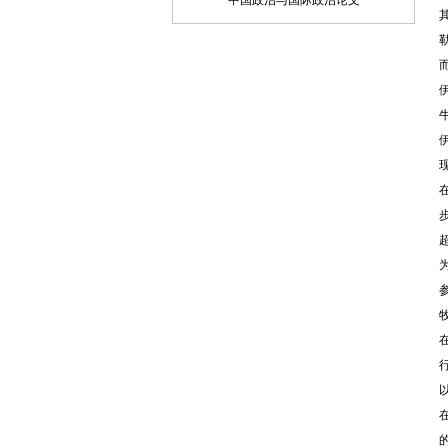
中国政治与国际政治论文
品是其本人或与他人合作创作之成果，或
对所投作品拥有合法的著作权，无第三人
对其作品提出可成立之权利主张。 2、 投
稿人保证向我方所投之稿件，尚未在任何
媒体上发表。 3、 投稿人保证其作品不含
有违反宪法、法律及损害社会公共利益之
内容。 4、 投稿人向我方所投之作品不得
同时向第三方投送，即不允许一稿多投。
若投稿人有违反该款约定的行为，则我方
有权不向投稿人支付报酬。但我方在收到
投稿人所投作品10日内未作出采用通知的
除外。 5、 投稿人授予我方享有作品专有
使用权的方式包括但不限于：通过网络向
公众传播、复制、摘编、表演、播放、展
览、发行、摄制电影、电视、录像制品、
录制录音制品、制作数字化制品、改编、
翻译、注释、编辑，以及出版、许可其他
媒体、网站及单位转载、摘编、播放、录
制、翻译、注释、编辑、改编、摄制。
6、 投稿人委托我方声明，未经我方许
可，任何网站、媒体、组织不得转载、摘
编其作品。