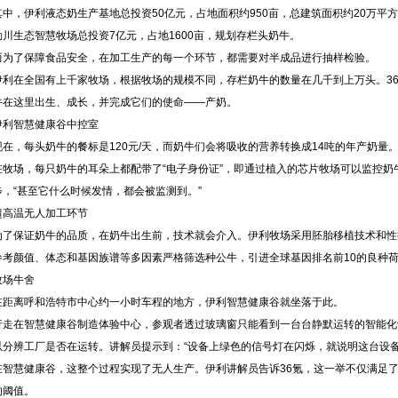
其中，伊利液态奶生产基地总投资50亿元，占地面积约950亩，总建筑面积约20万平方
勒川生态智慧牧场总投资7亿元，占地1600亩，规划存栏头奶牛。
而为了保障食品安全，在加工生产的每一个环节，都需要对半成品进行抽样检验。
伊利在全国有上千家牧场，根据牧场的规模不同，存栏奶牛的数量在几千到上万头。3
牛在这里出生、成长，并完成它们的使命——产奶。
伊利智慧健康谷中控室
现在，每头奶牛的餐标是120元/天，而奶牛们会将吸收的营养转换成14吨的年产奶量
在牧场，每只奶牛的耳朵上都配带了“电子身份证”，即通过植入的芯片牧场可以监控
步，“甚至它什么时候发情，都会被监测到。”
超高温无人加工环节
为了保证奶牛的品质，在奶牛出生前，技术就会介入。伊利牧场采用胚胎移植技术和性
参考颜值、体态和基因族谱等多因素严格筛选种公牛，引进全球基因排名前10的良种
牧场牛舍
在距离呼和浩特市中心约一小时车程的地方，伊利智慧健康谷就坐落于此。
行走在智慧健康谷制造体验中心，参观者透过玻璃窗只能看到一台台静默运转的智能化
以分辨工厂是否在运转。讲解员提示到：“设备上绿色的信号灯在闪烁，就说明这台设备
在智慧健康谷，这整个过程实现了无人生产。伊利讲解员告诉36氪，这一举不仅满足
的阈值。