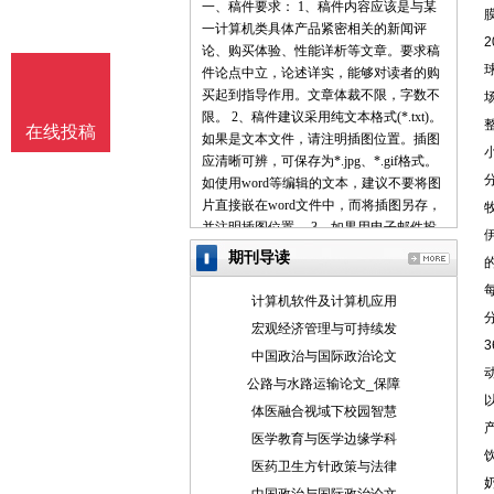
一、稿件要求： 1、稿件内容应该是与某
一计算机类具体产品紧密相关的新闻评
论、购买体验、性能详析等文章。要求稿
件论点中立，论述详实，能够对读者的购
买起到指导作用。文章体裁不限，字数不
限。 2、稿件建议采用纯文本格式(*.txt)。
在线投稿
如果是文本文件，请注明插图位置。插图
应清晰可辨，可保存为*.jpg、*.gif格式。
如使用word等编辑的文本，建议不要将图
片直接嵌在word文件中，而将插图另存，
并注明插图位置。 3、如果用电子邮件投
稿，最好压缩后发送。 4、请使用中文的
期刊导读
标点符号。例如句号为。而不是.。 5、来
稿请注明作者署名(真实姓名、笔名)、详
计算机软件及计算机应用
细地址、邮编、联系电话、E-mail地址
宏观经济管理与可持续发
等，以便联系。 6、我们保留对稿件的增
中国政治与国际政治论文
删权。 7、我们对有一稿多投、剽窃或抄
袭行为者，将保留追究由此引起的法律、
公路与水路运输论文_保障
经济责任的权利。 二、投稿方式： 1、 请
体医融合视域下校园智慧
使用电子邮件方式投递稿件。 2、 编译的
医学教育与医学边缘学科
稿件，请注明出处并附带原文。 3、 请按
医药卫生方针政策与法律
稿件内容投递到相关编辑信箱 三、稿件著
作权： 1、 投稿人保证其向我方所投之作