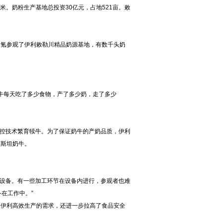
米。奶粉生产基地总投资30亿元，占地521亩。敕
6氪参观了伊利敕勒川精品奶源基地，有数千头奶
。
奶牛每天吃了多少食物，产了多少奶，走了多少
控技术繁育犊牛。为了保证奶牛的产奶品质，伊利
荷斯坦奶牛。
设备。有一些加工环节在设备内进行，参观者也难
在工作中。”
了伊利高效生产的需求，还进一步拉高了食品安全